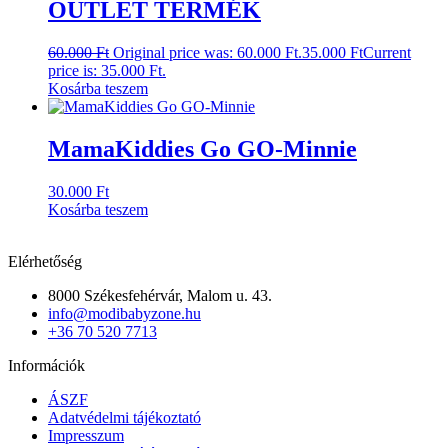
OUTLET TERMÉK
60.000
Ft
Original price was: 60.000 Ft.
35.000
Ft
Current
price is: 35.000 Ft.
Kosárba teszem
MamaKiddies Go GO-Minnie
30.000
Ft
Kosárba teszem
Elérhetőség
8000 Székesfehérvár, Malom u. 43.
info@modibabyzone.hu
+36 70 520 7713
Információk
ÁSZF
Adatvédelmi tájékoztató
Impresszum