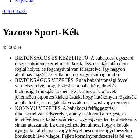
Kapcsolat
0
Ft
0
Kosár
Yazoco Sport-Kék
45.000
Ft
BIZTONSÁGOS ÉS KEZELHETŐ: A babakocsi egyszerű
összecsukórendszerrel rendelkezik, összecsukás után nem
foglal helyet, és fogantyúval van felszerelve, így nagyon
alkalmas utazáshoz, villamoshoz vagy csomagtartóba.
BIZTONSÁGOS VEZETÉS: Puha bababiztonsági övvel
van felszerelve, hogy biztosítsa a baba kényelmét és
biztonságát mozgás közben. Ezek a biztonsági övek
jellemzően ötpontos kialakításúak, hogy hatékonyan rögzítsék
a baba testét, és megakadályozzák a csúszást vagy remegést.
KÖNNYŰ VEZETÉS: A babakocsi felfüggesztési
rendszerrel van felszerelve, amely csökkenti a rezgést, és
lehetővé teszi a babák számára, hogy egyenetlen felületeken is
simán utazzanak. Ez elengedhetetlen ahhoz, hogy a babák
nyugodtan aludjanak, vagy kényelmesen megfigyelhessék a
körülöttük lévő világot. Fejlett kormányrendszerrel is fel van