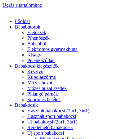
Ugrás a tartalomhoz
Főoldal
Bababútorok
Etetőszék
Pihenőszék
Babaöböl
Elektromos gyermekhinta
Kiságy
Pelenkázó lap
Babakocsi kiegészítők
Kesztyű
Kupolaszőrme
Mózes huzat
Mózes huzat szettek
Pillangó párnák
Sportülés betétek
Babakocsik
Használt babakocsi (2in1, 3in1)
Használt sport babakocsi
Új babakocsi (2in1, 3in1)
Rendelhető babakocsik
Új sport babakocsi
Minden sport babakocsi