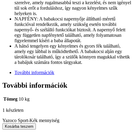
szerelve, amely rugalmasabbá teszi a kezelést, és nem igényel
túl sok erőt a forduláshoz, így nagyon kényelmes szűk
helyeken is.
NAPFÉNY: A babakocsi napernyője állítható méretű
funkcióval rendelkezik, amely szükség esetén további
napernyő- és szélálló funkciókat biztosít. A napernyő felett
egy független napfénytető található, amely folyamatosan
figyelemmel kíséri a baba állapotát.
A hátsó tengelyen egy kényelmes és gyors fék található,
amely egy lábbal is működtethető. A babakocsi alján egy
tárolókosár található, így a szülők könnyen magukkal vihetik
a babájuk számára fontos tárgyakat.
További információk
További információk
Tömeg
10 kg
1 készleten
Yazoco Sport-Kék mennyiség
Kosárba teszem