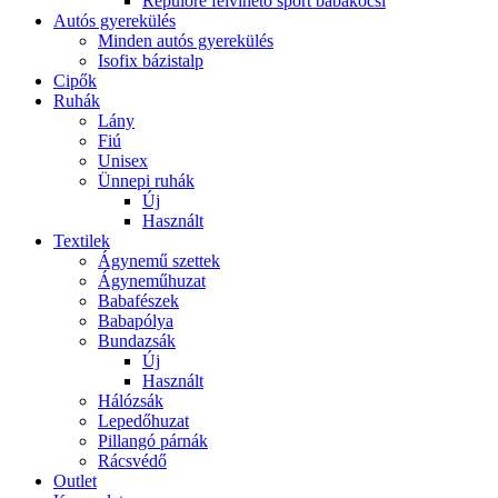
Repülőre felvihető sport babakocsi
Autós gyerekülés
Minden autós gyerekülés
Isofix bázistalp
Cipők
Ruhák
Lány
Fiú
Unisex
Ünnepi ruhák
Új
Használt
Textilek
Ágynemű szettek
Ágyneműhuzat
Babafészek
Babapólya
Bundazsák
Új
Használt
Hálózsák
Lepedőhuzat
Pillangó párnák
Rácsvédő
Outlet