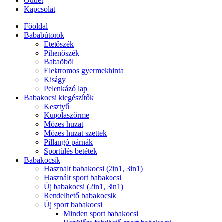
Outlet
Kapcsolat
Főoldal
Bababútorok
Etetőszék
Pihenőszék
Babaöböl
Elektromos gyermekhinta
Kiságy
Pelenkázó lap
Babakocsi kiegészítők
Kesztyű
Kupolaszőrme
Mózes huzat
Mózes huzat szettek
Pillangó párnák
Sportülés betétek
Babakocsik
Használt babakocsi (2in1, 3in1)
Használt sport babakocsi
Új babakocsi (2in1, 3in1)
Rendelhető babakocsik
Új sport babakocsi
Minden sport babakocsi