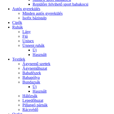
Repülőre felvihető sport babakocsi
Autós gyerekülés
Minden autós gyerekülés
Isofix bázistalp
Cipők
Ruhák
Lány
Fiú
Unisex
Ünnepi ruhák
Új
Használt
Textilek
Ágynemű szettek
Ágyneműhuzat
Babafészek
Babapólya
Bundazsák
Új
Használt
Hálózsák
Lepedőhuzat
Pillangó párnák
Rácsvédő